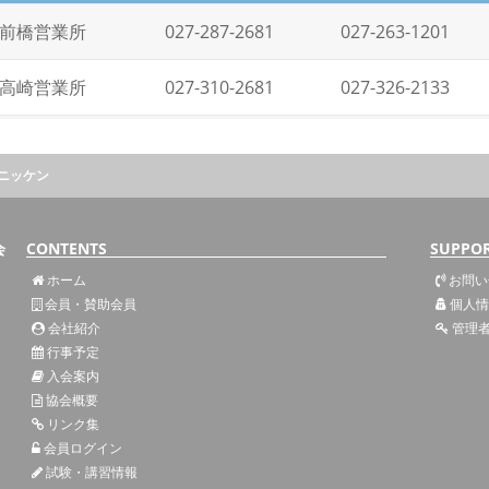
前橋営業所
027-287-2681
027-263-1201
高崎営業所
027-310-2681
027-326-2133
ニッケン
会
CONTENTS
SUPPO
ホーム
お問い
会員・賛助会員
個人情
会社紹介
管理
行事予定
入会案内
協会概要
リンク集
会員ログイン
試験・講習情報