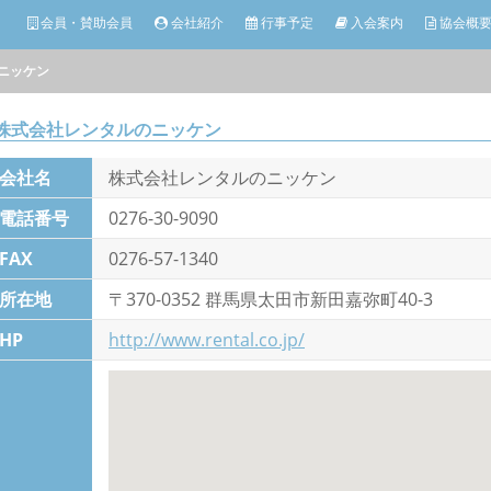
会員・賛助会員
会社紹介
行事予定
入会案内
協会概
ニッケン
株式会社レンタルのニッケン
会社名
株式会社レンタルのニッケン
電話番号
0276-30-9090
FAX
0276-57-1340
所在地
〒370-0352 群馬県太田市新田嘉弥町40-3
HP
http://www.rental.co.jp/