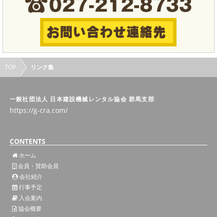
TOP
リンク集
一般社団法人 日本建設機械レンタル協会 群馬支部
https://g-cra.com/
CONTENTS
ホーム
会員・賛助会員
会社紹介
行事予定
入会案内
協会概要