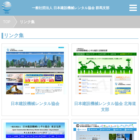
一般社団法人 日本建設機械レンタル協会 群馬支部
TOP
リンク集
トップページ
リンク集
会員・賛助会員
会社紹介
行事予定
入会案内
協会概要
お問合せ
試験・講習情報
リンク集
日本建設機械レンタル協会
日本建設機械レンタル協会 北海道
支部
会員ログイン