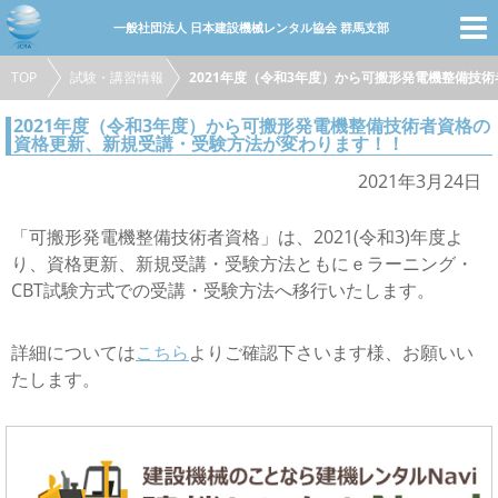
一般社団法人 日本建設機械レンタル協会 群馬支部
TOP
試験・講習情報
2021年度（令和3年度）から可搬形発電機整備技
トップページ
2021年度（令和3年度）から可搬形発電機整備技術者資格の
会員・賛助会員
資格更新、新規受講・受験方法が変わります！！
会社紹介
行事予定
2021年3月24日
入会案内
協会概要
「可搬形発電機整備技術者資格」は、2021(令和3)年度よ
り、資格更新、新規受講・受験方法ともにｅラーニング・
お問合せ
CBT試験方式での受講・受験方法へ移行いたします。
試験・講習情報
詳細については
リンク集
こちら
よりご確認下さいます様、お願いい
たします。
会員ログイン