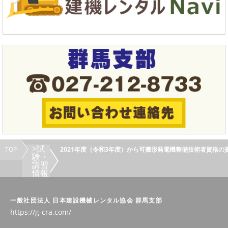
>試
TOP
2021年度（令和3年度）から可搬形発電機整備技術者資格
験・
講習
情報
一般社団法人 日本建設機械レンタル協会 群馬支部
https://g-cra.com/